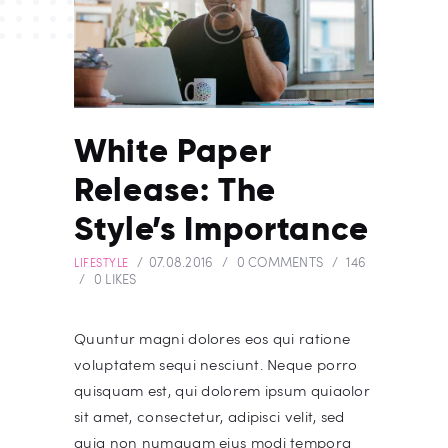
White Paper
Release: The
Style’s Importance
07.08.2016
0
COMMENTS
146
LIFESTYLE
0
LIKES
Quuntur magni dolores eos qui ratione
voluptatem sequi nesciunt. Neque porro
quisquam est, qui dolorem ipsum quiaolor
sit amet, consectetur, adipisci velit, sed
quia non numquam eius modi tempora