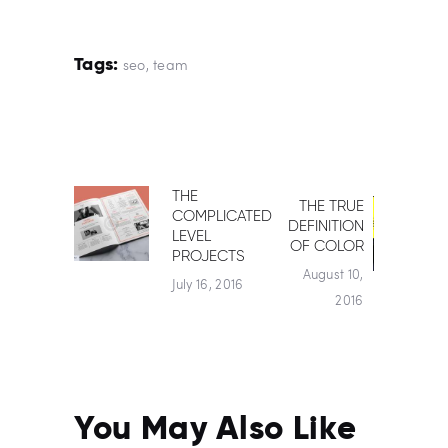
Tags:
seo
,
team
POST
THE
Previous
THE TRUE
Next
COMPLICATED
NAVIGATION
post:
DEFINITION
post:
LEVEL
OF COLOR
PROJECTS
August 10,
July 16, 2016
2016
You May Also Like